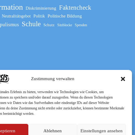
rmation
Faktencheck
Diskriminierung
Politische Bildung
Neutralitätsgebot
Politik
Schule
pulismus
Schutz
Sitzblocke
Spenden
Zustimmung verwalten
timales Erlebnis zu bieten, verwenden wir Technologien wie Cookies, um
tionen zu speichern und/oder darauf zuzugreifen. Wenn du diesen Technologien
nnen wir Daten wie das Surfverhalten oder eindeutige IDs auf dieser Website
Wenn du deine Zustimmung nicht erteilst oder zurückziehst, können bestimmte Merkmale
n beeinträchtigt werden.
eptieren
Ablehnen
Einstellungen ansehen