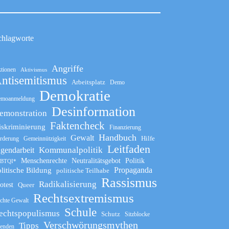
chlagworte
Angriffe
tionen
Aktivismus
ntisemitismus
Arbeitsplatz
Demo
Demokratie
moanmeldung
Desinformation
emonstration
Faktencheck
iskriminierung
Finanzierung
Handbuch
Gewalt
Hilfe
rderung
Gemeinnützigkeit
Leitfaden
Kommunalpolitik
ugendarbeit
Menschenrechte
Neutralitätsgebot
Politik
BTQI*
Propaganda
litische Bildung
politische Teilhabe
Rassismus
Radikalisierung
otest
Queer
Rechtsextremismus
chte Gewalt
Schule
echtspopulismus
Schutz
Sitzblocke
Verschwörungsmythen
Tipps
enden