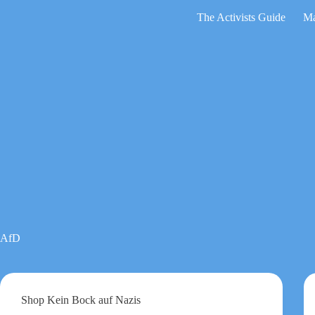
Zum
The Activists Guide
Ma
Inhalt
springen
Keine
Ergebnisse
AfD
Shop Kein Bock auf Nazis