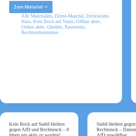
Zum Material
Shop
Kein
Alle Materialien
,
Demo-Material
,
Demokratie
,
Bock
Hass
,
Kein Bock auf Nazis
,
Offline aktiv
,
auf
Online aktiv
,
Quellen
,
Rassismus
,
Nazis
Rechtsextremismus
Kein Bock auf Stabil bleiben
Stabil bleiben gege
gegen AfD und Rechtsruck – 8
Rechtsruck – Darum 
Ideen um aktiv zu werden!
AfD unwählbar