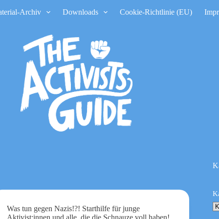
terial-Archiv
Downloads
Cookie-Richtlinie (EU)
Imp
K
K
Was tun gegen Nazis!?! Starthilfe für junge
Aktivist:innen und alle, die die Schnauze voll haben!