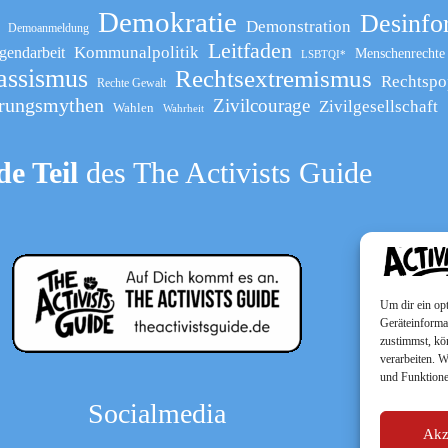
Demokratie
Desinfo
Demonstration
Demoanmeldung
Leitfaden
Kommunalpolitik
gendarbeit
Menschenrechte
LSBTQI*
assismus
Rechtsextremismus
Rechtspo
Rechte Gewalt
rungsmythen
Zivilcourage
Zivilgesellschaft
Wahlen
Wahrheit
e Teil
des The Activists Guide
Um dir ein op
Geräteinforma
zustimmst, kö
verarbeiten. 
und Funktione
Socialmedia
Akz