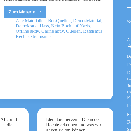
Zum Material
Was
tun
Alle Materialien
,
Bot-Quellen
,
Demo-Material
,
S
gegen
Demokratie
,
Hass
,
Kein Bock auf Nazis
,
Nazis!?!
Offline aktiv
,
Online aktiv
,
Quellen
,
Rassismus
,
Starthilfe
Rechtsextremismus
Ak
für
A
junge
Aktivist:innen
De
und
alle,
D
die
D
die
Fö
Schnauze
J
voll
haben!
LS
Po
Pr
Re
n AfD und
Identitäre nerven – Die neue
R
ist die
Rechte erkennen und was wir
Sp
gegen sie tun können