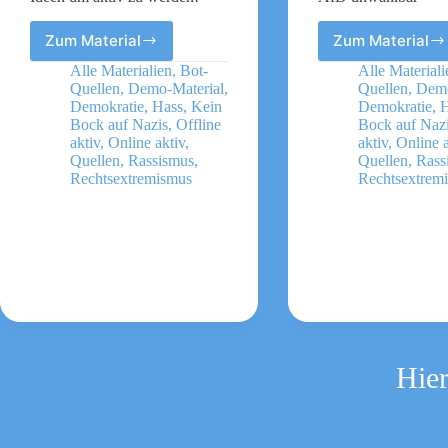
Zum Material
Zum Material
Kein
Stabil
Bock
bleiben
Alle Materialien
,
Bot-
Alle Materiali
auf
gegen
Quellen
,
Demo-Material
,
Quellen
,
Demo
Stabil
AfD
Demokratie
,
Hass
,
Kein
Demokratie
,
H
bleiben
und
Bock auf Nazis
,
Offline
Bock auf Naz
aktiv
,
Online aktiv
,
aktiv
,
Online a
gegen
Rechtsr
Quellen
,
Rassismus
,
Quellen
,
Rass
AfD
–
Rechtsextremismus
Rechtsextrem
und
Darum
Rechtsruck
ist
–
die
8
AfD
Ideen
unwählb
um
aktiv
zu
werden!
Hier