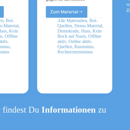
W
Z
Zum Material
Identitäre
nerven
en
,
Bot-
Alle Materialien
,
Bot-
–
-Material
,
Quellen
,
Demo-Material
,
Die
ass
,
Kein
Demokratie
,
Hass
,
Kein
neue
is
,
Offline
Bock auf Nazis
,
Offline
ktiv
,
aktiv
,
Online aktiv
,
uck
Rechte
ismus
,
Quellen
,
Rassismus
,
erkennen
ismus
Rechtsextremismus
und
was
wir
gegen
ar
sie
tun
können
 findest Du
Informationen
zu