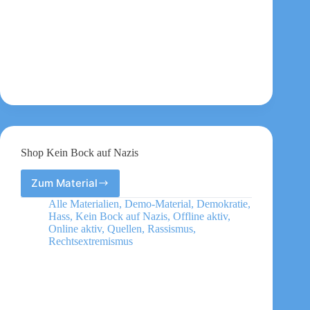
Rechtsruck
–
8
Ideen
um
aktiv
zu
werden!
Shop Kein Bock auf Nazis
Zum Material
Shop
Kein
Alle Materialien
,
Demo-Material
,
Demokratie
,
Bock
Hass
,
Kein Bock auf Nazis
,
Offline aktiv
,
auf
Online aktiv
,
Quellen
,
Rassismus
,
Nazis
Rechtsextremismus