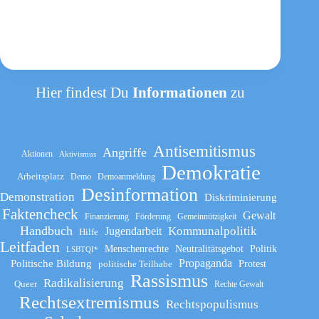
die
Schnauze
voll
haben!
Hier findest Du
Informationen
zu
Antisemitismus
Angriffe
Aktionen
Aktivismus
Demokratie
Arbeitsplatz
Demo
Demoanmeldung
Desinformation
Demonstration
Diskriminierung
Faktencheck
Gewalt
Finanzierung
Förderung
Gemeinnützigkeit
Handbuch
Kommunalpolitik
Jugendarbeit
Hilfe
Leitfaden
Menschenrechte
Neutralitätsgebot
Politik
LSBTQI*
Propaganda
Politische Bildung
politische Teilhabe
Protest
Rassismus
Radikalisierung
Queer
Rechte Gewalt
Rechtsextremismus
Rechtspopulismus