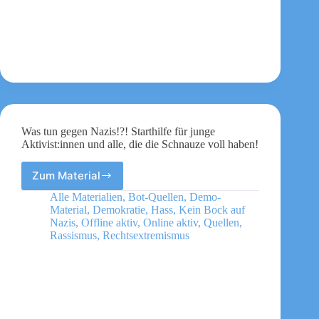
AfD
unwählbar
Was tun gegen Nazis!?! Starthilfe für junge
Aktivist:innen und alle, die die Schnauze voll haben!
Zum Material
Was
tun
Alle Materialien
,
Bot-Quellen
,
Demo-
gegen
Material
,
Demokratie
,
Hass
,
Kein Bock auf
Nazis!?!
Nazis
,
Offline aktiv
,
Online aktiv
,
Quellen
,
Starthilfe
Rassismus
,
Rechtsextremismus
für
junge
Aktivist:innen
und
alle,
die