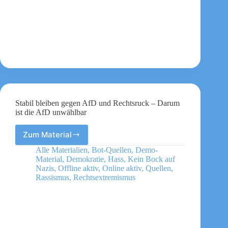
Stabil bleiben gegen AfD und Rechtsruck – Darum
ist die AfD unwählbar
Zum Material
Stabil
bleiben
Alle Materialien
,
Bot-Quellen
,
Demo-
gegen
Material
,
Demokratie
,
Hass
,
Kein Bock auf
AfD
Nazis
,
Offline aktiv
,
Online aktiv
,
Quellen
,
und
Rassismus
,
Rechtsextremismus
Rechtsruck
–
Darum
ist
die