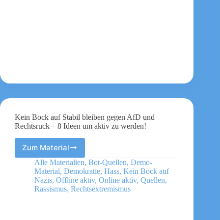
und
was
wir
gegen
sie
tun
können
Kein Bock auf Stabil bleiben gegen AfD und
Rechtsruck – 8 Ideen um aktiv zu werden!
Zum Material
Kein
Bock
Alle Materialien
,
Bot-Quellen
,
Demo-
auf
Material
,
Demokratie
,
Hass
,
Kein Bock auf
Stabil
Nazis
,
Offline aktiv
,
Online aktiv
,
Quellen
,
bleiben
Rassismus
,
Rechtsextremismus
gegen
AfD
und