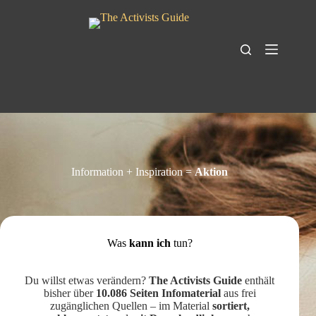
Zum
Inhalt
springen
The
Keine
Activists
Ergebnisse
Guide
Material-
Archiv
Downloads
Cookie-
Richtlinie
Information + Inspiration =
Aktion
(EU)
Impressum
Was
kann ich
tun?
Du willst etwas verändern?
The Activists Guide
enthält
bisher über
10.086 Seiten Infomaterial
aus frei
zugänglichen Quellen – im Material
sortiert,