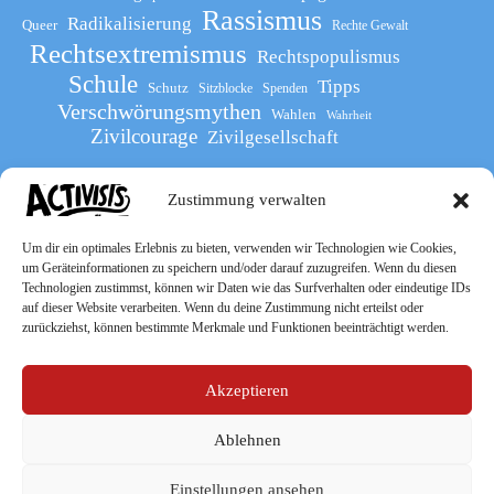
Rassismus
Radikalisierung
Queer
Rechte Gewalt
Rechtsextremismus
Rechtspopulismus
Schule
Tipps
Schutz
Sitzblocke
Spenden
Verschwörungsmythen
Wahlen
Wahrheit
Zivilcourage
Zivilgesellschaft
Zustimmung verwalten
Werde Teil
des The Activists Guide
Um dir ein optimales Erlebnis zu bieten, verwenden wir Technologien wie Cookies,
um Geräteinformationen zu speichern und/oder darauf zuzugreifen. Wenn du diesen
Technologien zustimmst, können wir Daten wie das Surfverhalten oder eindeutige IDs
auf dieser Website verarbeiten. Wenn du deine Zustimmung nicht erteilst oder
zurückziehst, können bestimmte Merkmale und Funktionen beeinträchtigt werden.
Akzeptieren
Ablehnen
Socialmedia
Einstellungen ansehen