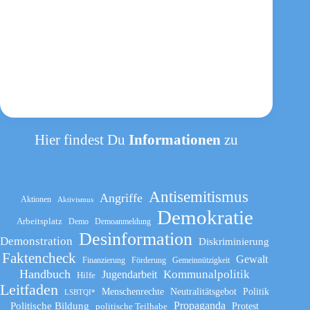
Hier findest Du
Informationen
zu
Antisemitismus
Angriffe
Aktionen
Aktivismus
Demokratie
Arbeitsplatz
Demo
Demoanmeldung
Desinformation
Demonstration
Diskriminierung
Faktencheck
Gewalt
Finanzierung
Förderung
Gemeinnützigkeit
Handbuch
Kommunalpolitik
Jugendarbeit
Hilfe
Leitfaden
Menschenrechte
Neutralitätsgebot
Politik
LSBTQI*
Propaganda
Politische Bildung
politische Teilhabe
Protest