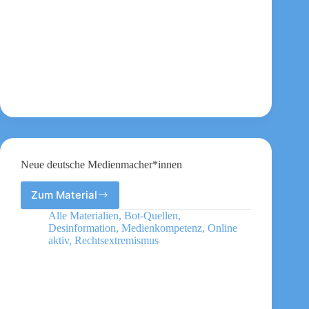
Neue deutsche Medienmacher*innen
Zum Material
Neue
deutsche
Alle Materialien
,
Bot-Quellen
,
Medienmacher*innen
Desinformation
,
Medienkompetenz
,
Online
aktiv
,
Rechtsextremismus