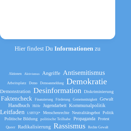
Hier findest Du
Informationen
zu
Antisemitismus
Angriffe
Aktionen
Aktivismus
Demokratie
Arbeitsplatz
Demo
Demoanmeldung
Desinformation
Demonstration
Diskriminierung
Faktencheck
Gewalt
Finanzierung
Förderung
Gemeinnützigkeit
Handbuch
Kommunalpolitik
Jugendarbeit
Hilfe
Leitfaden
Menschenrechte
Neutralitätsgebot
Politik
LSBTQI*
Propaganda
Politische Bildung
politische Teilhabe
Protest
Rassismus
Radikalisierung
Queer
Rechte Gewalt