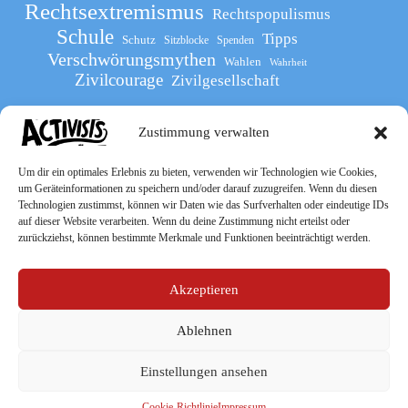
Rechtsextremismus
Rechtspopulismus
Schule
Tipps
Schutz
Sitzblocke
Spenden
Verschwörungsmythen
Wahlen
Wahrheit
Zivilcourage
Zivilgesellschaft
Zustimmung verwalten
Werde Teil
des The Activists Guide
Um dir ein optimales Erlebnis zu bieten, verwenden wir Technologien wie Cookies,
um Geräteinformationen zu speichern und/oder darauf zuzugreifen. Wenn du diesen
Technologien zustimmst, können wir Daten wie das Surfverhalten oder eindeutige IDs
auf dieser Website verarbeiten. Wenn du deine Zustimmung nicht erteilst oder
zurückziehst, können bestimmte Merkmale und Funktionen beeinträchtigt werden.
Akzeptieren
Ablehnen
Socialmedia
Einstellungen ansehen
Cookie-Richtlinie
Impressum