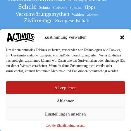
Schule
Tipps
Schutz
Sitzblocke
Spenden
Verschwörungsmythen
Wahlen
Wahrheit
Zivilcourage
Zivilgesellschaft
Zustimmung verwalten
Werde Teil
des The Activists Guide
Um dir ein optimales Erlebnis zu bieten, verwenden wir Technologien wie Cookies,
um Geräteinformationen zu speichern und/oder darauf zuzugreifen. Wenn du diesen
Technologien zustimmst, können wir Daten wie das Surfverhalten oder eindeutige IDs
auf dieser Website verarbeiten. Wenn du deine Zustimmung nicht erteilst oder
zurückziehst, können bestimmte Merkmale und Funktionen beeinträchtigt werden.
Akzeptieren
Ablehnen
Socialmedia
Einstellungen ansehen
Cookie-Richtlinie
Impressum
Copyright © 2026 – „The Activists Guide“ –
Impressum