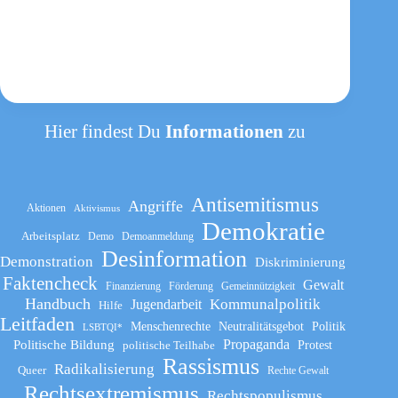
Hier findest Du
Informationen
zu
Antisemitismus
Angriffe
Aktionen
Aktivismus
Demokratie
Arbeitsplatz
Demo
Demoanmeldung
Desinformation
Demonstration
Diskriminierung
Faktencheck
Gewalt
Finanzierung
Förderung
Gemeinnützigkeit
Handbuch
Kommunalpolitik
Jugendarbeit
Hilfe
Leitfaden
Menschenrechte
Neutralitätsgebot
Politik
LSBTQI*
Propaganda
Politische Bildung
politische Teilhabe
Protest
Rassismus
Radikalisierung
Queer
Rechte Gewalt
Rechtsextremismus
Rechtspopulismus