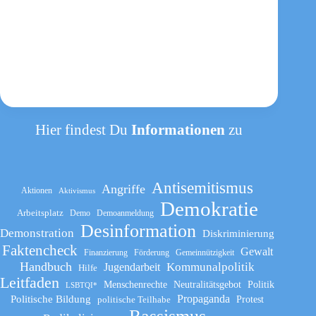
Hier findest Du
Informationen
zu
Antisemitismus
Angriffe
Aktionen
Aktivismus
Demokratie
Arbeitsplatz
Demo
Demoanmeldung
Desinformation
Demonstration
Diskriminierung
Faktencheck
Gewalt
Finanzierung
Förderung
Gemeinnützigkeit
Handbuch
Kommunalpolitik
Jugendarbeit
Hilfe
Leitfaden
Menschenrechte
Neutralitätsgebot
Politik
LSBTQI*
Propaganda
Politische Bildung
politische Teilhabe
Protest