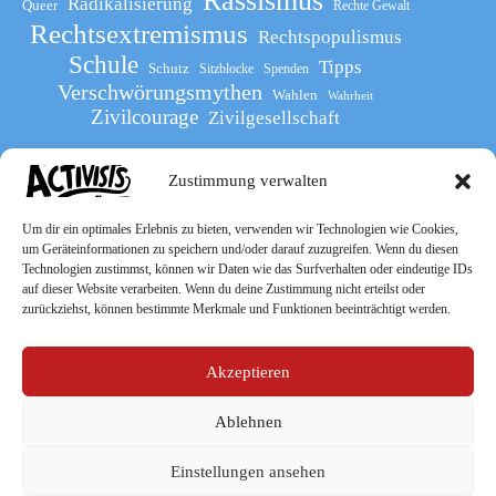
Rassismus
Radikalisierung
Queer
Rechte Gewalt
Rechtsextremismus
Rechtspopulismus
Schule
Tipps
Schutz
Sitzblocke
Spenden
Verschwörungsmythen
Wahlen
Wahrheit
Zivilcourage
Zivilgesellschaft
Zustimmung verwalten
Werde Teil
des The Activists Guide
Um dir ein optimales Erlebnis zu bieten, verwenden wir Technologien wie Cookies,
um Geräteinformationen zu speichern und/oder darauf zuzugreifen. Wenn du diesen
Technologien zustimmst, können wir Daten wie das Surfverhalten oder eindeutige IDs
auf dieser Website verarbeiten. Wenn du deine Zustimmung nicht erteilst oder
zurückziehst, können bestimmte Merkmale und Funktionen beeinträchtigt werden.
Akzeptieren
Ablehnen
Socialmedia
Einstellungen ansehen