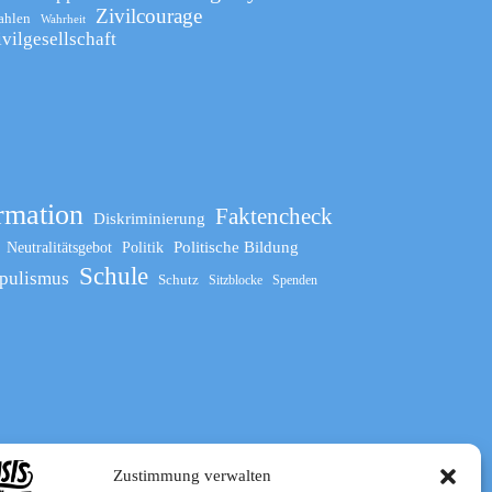
Zivilcourage
ahlen
Wahrheit
ivilgesellschaft
rmation
Faktencheck
Diskriminierung
Politische Bildung
Neutralitätsgebot
Politik
Schule
pulismus
Schutz
Sitzblocke
Spenden
Zustimmung verwalten