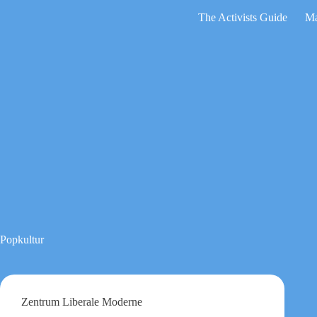
Zum
The Activists Guide
Ma
Inhalt
springen
Keine
Ergebnisse
Popkultur
Zentrum Liberale Moderne