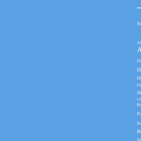
S
Ak
A
De
D
D
Fö
J
LS
Po
Pr
Re
R
Sp