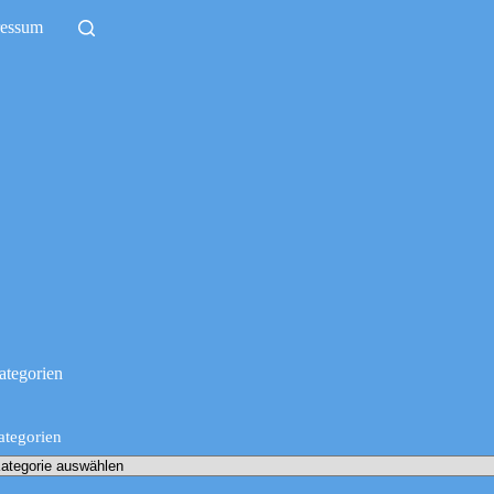
ressum
ategorien
ategorien