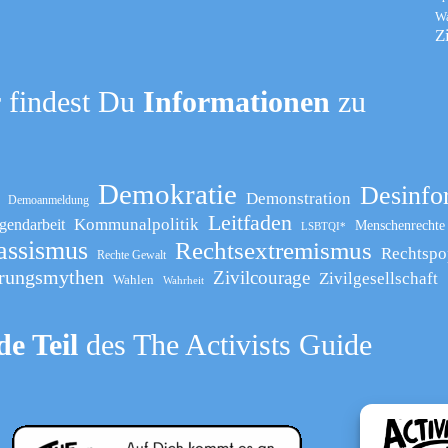
W
Z
 findest Du
Informationen
zu
Demokratie
Desinfo
Demonstration
Demoanmeldung
Leitfaden
Kommunalpolitik
gendarbeit
Menschenrechte
LSBTQI*
assismus
Rechtsextremismus
Rechtspo
Rechte Gewalt
rungsmythen
Zivilcourage
Zivilgesellschaft
Wahlen
Wahrheit
e Teil
des The Activists Guide