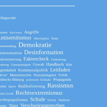
chlagworte
Angriffe
tionen
Aktivismus
ntisemitismus
Arbeitsplatz
Demo
Demokratie
moanmeldung
Desinformation
emonstration
Faktencheck
iskriminierung
Finanzierung
Handbuch
Gewalt
Hilfe
rderung
Gemeinnützigkeit
Leitfaden
Kommunalpolitik
ugendarbeit
Menschenrechte
Neutralitätsgebot
Politik
BTQI*
Propaganda
litische Bildung
politische Teilhabe
Rassismus
Radikalisierung
otest
Queer
Rechtsextremismus
chte Gewalt
Schule
echtspopulismus
Schutz
Sitzblocke
Verschwörungsmythen
Tipps
enden