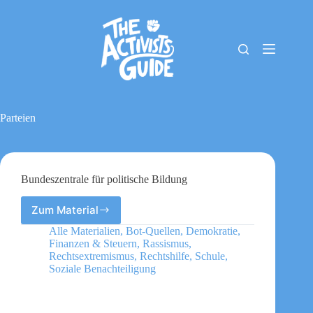
Zum
Inhalt
springen
The
Keine
Activists
Ergebnisse
Guide
Material-
Archiv
Parteien
Downloads
Cookie-
Richtlinie
(EU)
Bundeszentrale für politische Bildung
Impressum
Zum Material
Bundeszentrale
für
Alle Materialien
,
Bot-Quellen
,
Demokratie
,
politische
Finanzen & Steuern
,
Rassismus
,
Bildung
Rechtsextremismus
,
Rechtshilfe
,
Schule
,
Soziale Benachteiligung