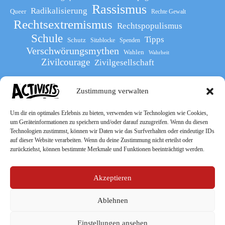
Rassismus
Radikalisierung
Queer
Rechte Gewalt
Rechtsextremismus
Rechtspopulismus
Schule
Tipps
Schutz
Sitzblocke
Spenden
Verschwörungsmythen
Wahlen
Wahrheit
Zivilcourage
Zivilgesellschaft
Zustimmung verwalten
Werde Teil
des The Activists Guide
Um dir ein optimales Erlebnis zu bieten, verwenden wir Technologien wie Cookies,
um Geräteinformationen zu speichern und/oder darauf zuzugreifen. Wenn du diesen
Technologien zustimmst, können wir Daten wie das Surfverhalten oder eindeutige IDs
auf dieser Website verarbeiten. Wenn du deine Zustimmung nicht erteilst oder
zurückziehst, können bestimmte Merkmale und Funktionen beeinträchtigt werden.
Akzeptieren
Ablehnen
Socialmedia
Einstellungen ansehen