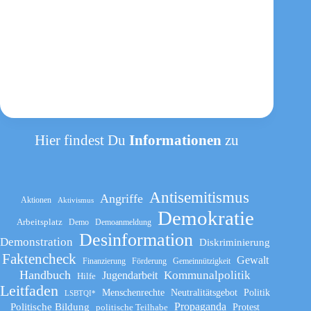
Hier findest Du
Informationen
zu
Antisemitismus
Angriffe
Aktionen
Aktivismus
Demokratie
Arbeitsplatz
Demo
Demoanmeldung
Desinformation
Demonstration
Diskriminierung
Faktencheck
Gewalt
Finanzierung
Förderung
Gemeinnützigkeit
Handbuch
Kommunalpolitik
Jugendarbeit
Hilfe
Leitfaden
Menschenrechte
Neutralitätsgebot
Politik
LSBTQI*
Propaganda
Politische Bildung
politische Teilhabe
Protest