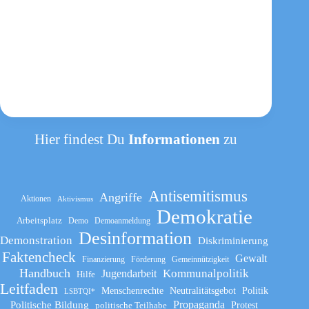
Hier findest Du
Informationen
zu
Antisemitismus
Angriffe
Aktionen
Aktivismus
Demokratie
Arbeitsplatz
Demo
Demoanmeldung
Desinformation
Demonstration
Diskriminierung
Faktencheck
Gewalt
Finanzierung
Förderung
Gemeinnützigkeit
Handbuch
Kommunalpolitik
Jugendarbeit
Hilfe
Leitfaden
Menschenrechte
Neutralitätsgebot
Politik
LSBTQI*
Propaganda
Politische Bildung
politische Teilhabe
Protest