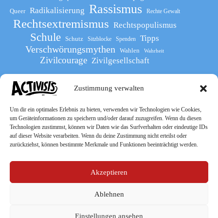
Rassismus
Radikalisierung
Queer
Rechte Gewalt
Rechtsextremismus
Rechtspopulismus
Schule
Tipps
Schutz
Sitzblocke
Spenden
Verschwörungsmythen
Wahlen
Wahrheit
Zivilcourage
Zivilgesellschaft
Zustimmung verwalten
Werde Teil
des The Activists Guide
Um dir ein optimales Erlebnis zu bieten, verwenden wir Technologien wie Cookies,
um Geräteinformationen zu speichern und/oder darauf zuzugreifen. Wenn du diesen
Technologien zustimmst, können wir Daten wie das Surfverhalten oder eindeutige IDs
auf dieser Website verarbeiten. Wenn du deine Zustimmung nicht erteilst oder
zurückziehst, können bestimmte Merkmale und Funktionen beeinträchtigt werden.
Akzeptieren
Ablehnen
Socialmedia
Einstellungen ansehen