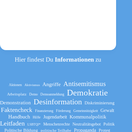
Hier findest Du
Informationen
zu
Antisemitismus
Angriffe
Aktionen
Aktivismus
Demokratie
Arbeitsplatz
Demo
Demoanmeldung
Desinformation
Demonstration
Diskriminierung
Faktencheck
Gewalt
Finanzierung
Förderung
Gemeinnützigkeit
Handbuch
Kommunalpolitik
Jugendarbeit
Hilfe
Leitfaden
Menschenrechte
Neutralitätsgebot
Politik
LSBTQI*
Propaganda
Politische Bildung
politische Teilhabe
Protest