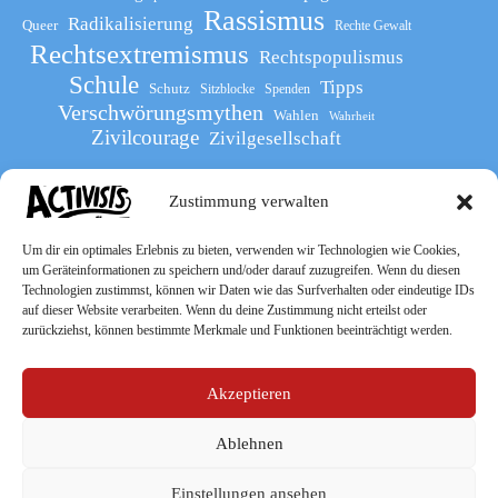
Rassismus
Radikalisierung
Queer
Rechte Gewalt
Rechtsextremismus
Rechtspopulismus
Schule
Tipps
Schutz
Sitzblocke
Spenden
Verschwörungsmythen
Wahlen
Wahrheit
Zivilcourage
Zivilgesellschaft
Zustimmung verwalten
Werde Teil
des The Activists Guide
Um dir ein optimales Erlebnis zu bieten, verwenden wir Technologien wie Cookies,
um Geräteinformationen zu speichern und/oder darauf zuzugreifen. Wenn du diesen
Technologien zustimmst, können wir Daten wie das Surfverhalten oder eindeutige IDs
auf dieser Website verarbeiten. Wenn du deine Zustimmung nicht erteilst oder
zurückziehst, können bestimmte Merkmale und Funktionen beeinträchtigt werden.
Akzeptieren
Ablehnen
Socialmedia
Einstellungen ansehen