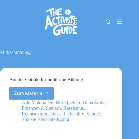
Zum
Inhalt
springen
The
Keine
Activists
Ergebnisse
Guide
Material-
Archiv
Mitbestimmung
Downloads
Cookie-
Richtlinie
(EU)
Bundeszentrale für politische Bildung
Impressum
Zum Material
Bundeszentrale
für
Alle Materialien
,
Bot-Quellen
,
Demokratie
,
politische
Finanzen & Steuern
,
Rassismus
,
Bildung
Rechtsextremismus
,
Rechtshilfe
,
Schule
,
Soziale Benachteiligung