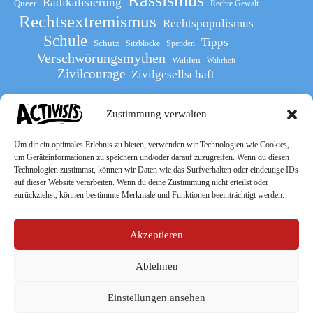
Rassismus
Radikalisierung
Queer
Rechte Gewalt
Rechtsextremismus
Rechtspopulismus
Schule
Tipps
Schutz
Sitzblocke
Spenden
Verschwörungsmythen
Wahlen
Wahrheit
Zivilcourage
Zivilgesellschaft
Zustimmung verwalten
Werde Teil
des The Activists Guide
Um dir ein optimales Erlebnis zu bieten, verwenden wir Technologien wie Cookies,
um Geräteinformationen zu speichern und/oder darauf zuzugreifen. Wenn du diesen
Technologien zustimmst, können wir Daten wie das Surfverhalten oder eindeutige IDs
auf dieser Website verarbeiten. Wenn du deine Zustimmung nicht erteilst oder
zurückziehst, können bestimmte Merkmale und Funktionen beeinträchtigt werden.
Akzeptieren
Ablehnen
Socialmedia
Einstellungen ansehen