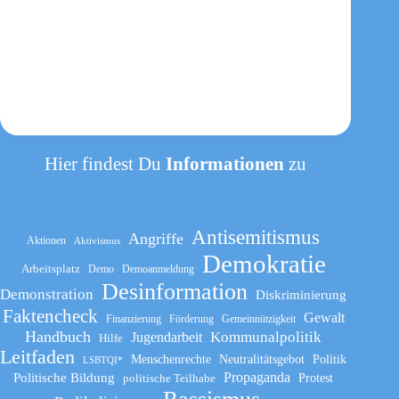
Hier findest Du
Informationen
zu
Antisemitismus
Angriffe
Aktionen
Aktivismus
Demokratie
Arbeitsplatz
Demo
Demoanmeldung
Desinformation
Demonstration
Diskriminierung
Faktencheck
Gewalt
Finanzierung
Förderung
Gemeinnützigkeit
Handbuch
Kommunalpolitik
Jugendarbeit
Hilfe
Leitfaden
Menschenrechte
Neutralitätsgebot
Politik
LSBTQI*
Propaganda
Politische Bildung
politische Teilhabe
Protest