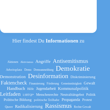
Hier findest Du
Informationen
zu
Antisemitismus
Angriffe
Aktionen
Aktivismus
Demokratie
Arbeitsplatz
Demo
Demoanmeldung
Desinformation
Demonstration
Diskriminierung
Faktencheck
Gewalt
Finanzierung
Förderung
Gemeinnützigkeit
Handbuch
Kommunalpolitik
Jugendarbeit
Hilfe
Leitfaden
Menschenrechte
Neutralitätsgebot
Politik
LSBTQI*
Propaganda
Politische Bildung
politische Teilhabe
Protest
Rassismus
Radikalisierung
Queer
Rechte Gewalt