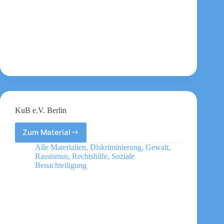
KuB e.V. Berlin
Zum Material
KuB
e.V.
Alle Materialien
,
Diskriminierung
,
Gewalt
,
Berlin
Rassismus
,
Rechtshilfe
,
Soziale
Benachteiligung