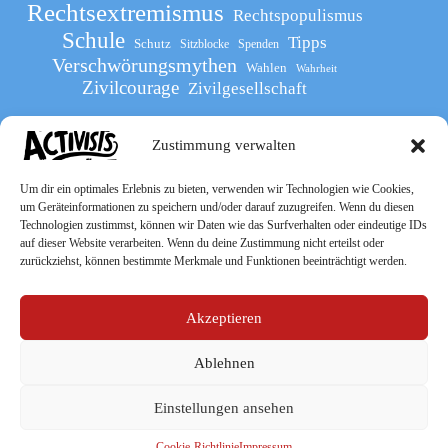
Rechtsextremismus
Rechtspopulismus
Schule
Tipps
Schutz
Sitzblocke
Spenden
Verschwörungsmythen
Wahlen
Wahrheit
Zivilcourage
Zivilgesellschaft
Zustimmung verwalten
Werde Teil
des The Activists Guide
Um dir ein optimales Erlebnis zu bieten, verwenden wir Technologien wie Cookies,
um Geräteinformationen zu speichern und/oder darauf zuzugreifen. Wenn du diesen
Technologien zustimmst, können wir Daten wie das Surfverhalten oder eindeutige IDs
auf dieser Website verarbeiten. Wenn du deine Zustimmung nicht erteilst oder
zurückziehst, können bestimmte Merkmale und Funktionen beeinträchtigt werden.
Akzeptieren
Ablehnen
Socialmedia
Einstellungen ansehen
Cookie-Richtlinie
Impressum