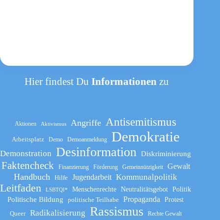
Vereinen,
Jugendarbeit
und
Schule
Hier findest Du
Informationen
zu
Antisemitismus
Angriffe
Aktionen
Aktivismus
Demokratie
Arbeitsplatz
Demo
Demoanmeldung
Desinformation
Demonstration
Diskriminierung
Faktencheck
Gewalt
Finanzierung
Förderung
Gemeinnützigkeit
Handbuch
Kommunalpolitik
Jugendarbeit
Hilfe
Leitfaden
Menschenrechte
Neutralitätsgebot
Politik
LSBTQI*
Propaganda
Politische Bildung
politische Teilhabe
Protest
Rassismus
Radikalisierung
Queer
Rechte Gewalt