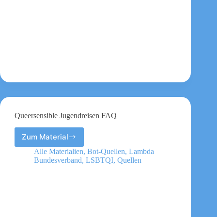
queere
politische
Bildungsarbeit
Queersensible Jugendreisen FAQ
Zum Material
Queersensible
Jugendreisen
Alle Materialien
,
Bot-Quellen
,
Lambda
FAQ
Bundesverband
,
LSBTQI
,
Quellen