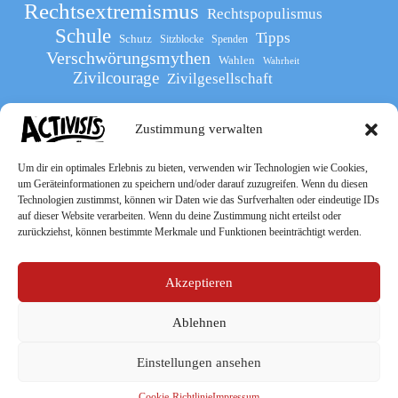
Rechtsextremismus
Rechtspopulismus
Schule
Tipps
Schutz
Sitzblocke
Spenden
Verschwörungsmythen
Wahlen
Wahrheit
Zivilcourage
Zivilgesellschaft
Zustimmung verwalten
Werde Teil
des The Activists Guide
Um dir ein optimales Erlebnis zu bieten, verwenden wir Technologien wie Cookies,
um Geräteinformationen zu speichern und/oder darauf zuzugreifen. Wenn du diesen
Technologien zustimmst, können wir Daten wie das Surfverhalten oder eindeutige IDs
auf dieser Website verarbeiten. Wenn du deine Zustimmung nicht erteilst oder
zurückziehst, können bestimmte Merkmale und Funktionen beeinträchtigt werden.
Akzeptieren
Ablehnen
Socialmedia
Einstellungen ansehen
Cookie-Richtlinie
Impressum