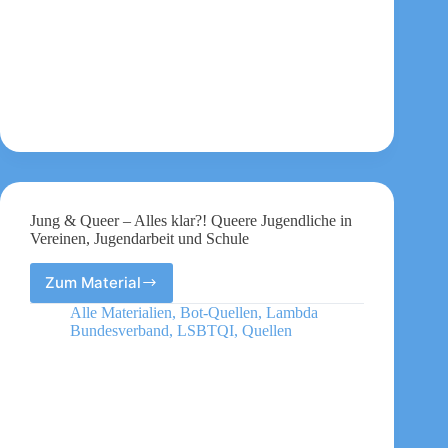
Jung & Queer – Alles klar?! Queere Jugendliche in
Vereinen, Jugendarbeit und Schule
Zum Material
Jung
&
Alle Materialien
,
Bot-Quellen
,
Lambda
Queer
Bundesverband
,
LSBTQI
,
Quellen
–
Alles
klar?!
Queere
Jugendliche
in