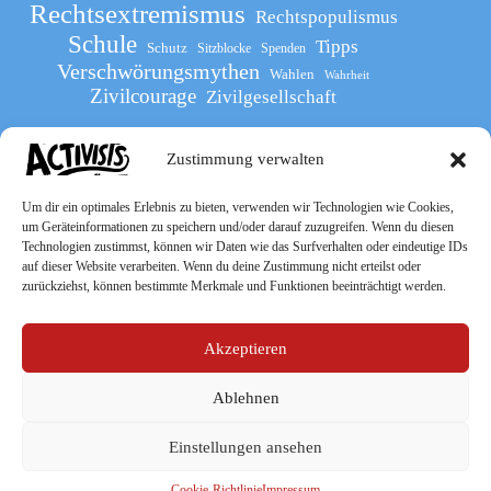
Rechtsextremismus
Rechtspopulismus
Schule
Tipps
Schutz
Sitzblocke
Spenden
Verschwörungsmythen
Wahlen
Wahrheit
Zivilcourage
Zivilgesellschaft
Zustimmung verwalten
Werde Teil
des The Activists Guide
Um dir ein optimales Erlebnis zu bieten, verwenden wir Technologien wie Cookies,
um Geräteinformationen zu speichern und/oder darauf zuzugreifen. Wenn du diesen
Technologien zustimmst, können wir Daten wie das Surfverhalten oder eindeutige IDs
auf dieser Website verarbeiten. Wenn du deine Zustimmung nicht erteilst oder
zurückziehst, können bestimmte Merkmale und Funktionen beeinträchtigt werden.
Akzeptieren
Ablehnen
Socialmedia
Einstellungen ansehen
Cookie-Richtlinie
Impressum