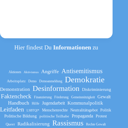
Hier findest Du
Informationen
zu
Antisemitismus
Angriffe
Aktionen
Aktivismus
Demokratie
Arbeitsplatz
Demo
Demoanmeldung
Desinformation
Demonstration
Diskriminierung
Faktencheck
Gewalt
Finanzierung
Förderung
Gemeinnützigkeit
Handbuch
Kommunalpolitik
Jugendarbeit
Hilfe
Leitfaden
Menschenrechte
Neutralitätsgebot
Politik
LSBTQI*
Propaganda
Politische Bildung
politische Teilhabe
Protest
Rassismus
Radikalisierung
Queer
Rechte Gewalt