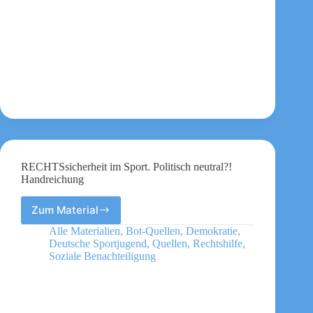
und
Engagierte
gegen
rechtsextreme,
menschenfeindliche
und
antidemokratische
Angriffe
tun
können.
RECHTSsicherheit im Sport. Politisch neutral?!
Handreichung
Zum Material
RECHTSsicherheit
im
Alle Materialien
,
Bot-Quellen
,
Demokratie
,
Sport.
Deutsche Sportjugend
,
Quellen
,
Rechtshilfe
,
Politisch
Soziale Benachteiligung
neutral?!
Handreichung