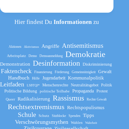
Hier findest Du
Informationen
zu
Antisemitismus
Angriffe
Aktionen
Aktivismus
Demokratie
Arbeitsplatz
Demo
Demoanmeldung
Desinformation
Demonstration
Diskriminierung
Faktencheck
Gewalt
Finanzierung
Förderung
Gemeinnützigkeit
Handbuch
Kommunalpolitik
Jugendarbeit
Hilfe
Leitfaden
Menschenrechte
Neutralitätsgebot
Politik
LSBTQI*
Propaganda
Politische Bildung
politische Teilhabe
Protest
Rassismus
Radikalisierung
Queer
Rechte Gewalt
Rechtsextremismus
Rechtspopulismus
Schule
Tipps
Schutz
Sitzblocke
Spenden
Verschwörungsmythen
Wahlen
Wahrheit
Zivilcourage
Zivilgesellschaft