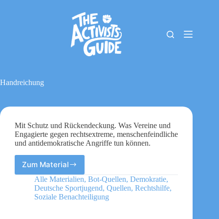
Zum
Inhalt
springen
The
Keine
Activists
Ergebnisse
Guide
Material-
Archiv
Handreichung
Downloads
Cookie-
Richtlinie
(EU)
Mit Schutz und Rückendeckung. Was Vereine und
Impressum
Engagierte gegen rechtsextreme, menschenfeindliche
und antidemokratische Angriffe tun können.
Zum Material
Mit
Schutz
Alle Materialien
,
Bot-Quellen
,
Demokratie
,
und
Deutsche Sportjugend
,
Quellen
,
Rechtshilfe
,
Rückendeckung.
Soziale Benachteiligung
Was
Vereine