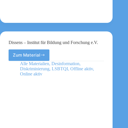
Dissens – Institut für Bildung und Forschung e.V.
Zum Material
Dissens
–
Alle Materialien
,
Desinformation
,
Institut
Diskriminierung
,
LSBTQI
,
Offline aktiv
,
für
Online aktiv
Bildung
und
Forschung
e.V.