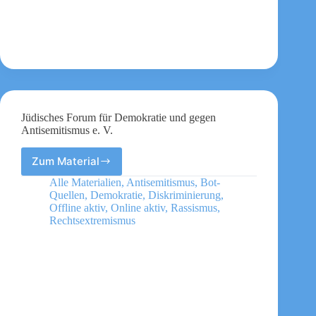
Jüdisches Forum für Demokratie und gegen
Antisemitismus e. V.
Zum Material
Jüdisches
Forum
Alle Materialien
,
Antisemitismus
,
Bot-
für
Quellen
,
Demokratie
,
Diskriminierung
,
Demokratie
Offline aktiv
,
Online aktiv
,
Rassismus
,
und
Rechtsextremismus
gegen
Antisemitismus
e.
V.