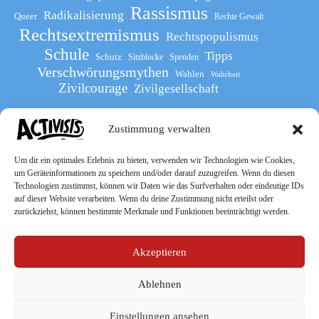
Rassismus
Radikalisierung
Queer
Rechte Gewalt
Rechtsextremismus
Rechtspopulismus
Schule
Tipps
Schutz
Sitzblocke
Spenden
Verschwörungsmythen
Wahlen
Wahrheit
Zivilcourage
Zivilgesellschaft
Zustimmung verwalten
Werde Teil
des The Activists Guide
Um dir ein optimales Erlebnis zu bieten, verwenden wir Technologien wie Cookies,
um Geräteinformationen zu speichern und/oder darauf zuzugreifen. Wenn du diesen
Technologien zustimmst, können wir Daten wie das Surfverhalten oder eindeutige IDs
auf dieser Website verarbeiten. Wenn du deine Zustimmung nicht erteilst oder
zurückziehst, können bestimmte Merkmale und Funktionen beeinträchtigt werden.
Akzeptieren
Ablehnen
Socialmedia
Einstellungen ansehen