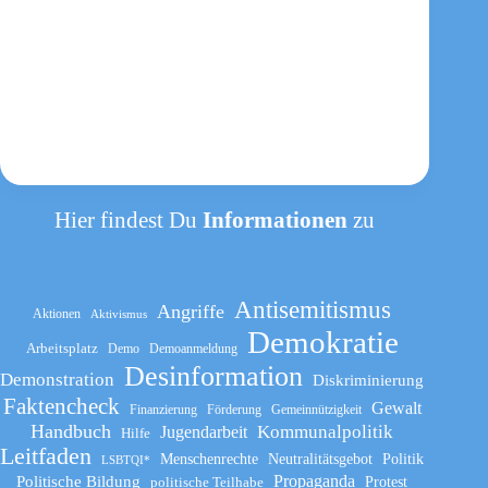
Hier findest Du
Informationen
zu
Antisemitismus
Angriffe
Aktionen
Aktivismus
Demokratie
Arbeitsplatz
Demo
Demoanmeldung
Desinformation
Demonstration
Diskriminierung
Faktencheck
Gewalt
Finanzierung
Förderung
Gemeinnützigkeit
Handbuch
Kommunalpolitik
Jugendarbeit
Hilfe
Leitfaden
Menschenrechte
Neutralitätsgebot
Politik
LSBTQI*
Propaganda
Politische Bildung
politische Teilhabe
Protest