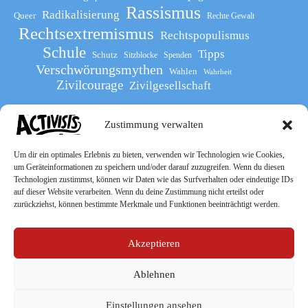
Rassismus
Radikalisierung
Queer
Rechte Gewalt
Rechtsextremismus
Rechtspopulismus
Schule
Tipps
Schutz
Sitzblocke
Spenden
Verschwörungsmythen
Wahlen
Wahrheit
Zivilcourage
Zivilgesellschaft
Zustimmung verwalten
Werde Teil
des The Activists Guide
Um dir ein optimales Erlebnis zu bieten, verwenden wir Technologien wie Cookies,
um Geräteinformationen zu speichern und/oder darauf zuzugreifen. Wenn du diesen
Technologien zustimmst, können wir Daten wie das Surfverhalten oder eindeutige IDs
auf dieser Website verarbeiten. Wenn du deine Zustimmung nicht erteilst oder
zurückziehst, können bestimmte Merkmale und Funktionen beeinträchtigt werden.
Akzeptieren
Ablehnen
Socialmedia
Einstellungen ansehen