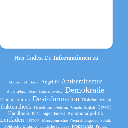
Hier findest Du
Informationen
zu
Antisemitismus
Angriffe
Aktionen
Aktivismus
Demokratie
Arbeitsplatz
Demo
Demoanmeldung
Desinformation
Demonstration
Diskriminierung
Faktencheck
Gewalt
Finanzierung
Förderung
Gemeinnützigkeit
Handbuch
Kommunalpolitik
Jugendarbeit
Hilfe
Leitfaden
Menschenrechte
Neutralitätsgebot
Politik
LSBTQI*
Propaganda
Politische Bildung
politische Teilhabe
Protest