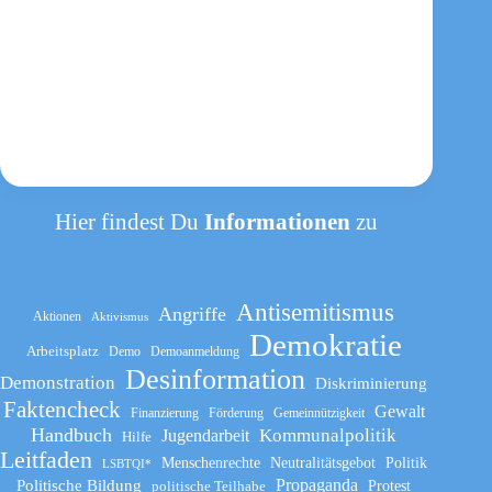
Hier findest Du
Informationen
zu
Antisemitismus
Angriffe
Aktionen
Aktivismus
Demokratie
Arbeitsplatz
Demo
Demoanmeldung
Desinformation
Demonstration
Diskriminierung
Faktencheck
Gewalt
Finanzierung
Förderung
Gemeinnützigkeit
Handbuch
Kommunalpolitik
Jugendarbeit
Hilfe
Leitfaden
Menschenrechte
Neutralitätsgebot
Politik
LSBTQI*
Propaganda
Politische Bildung
politische Teilhabe
Protest