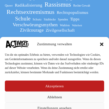
Rassismus
Radikalisierung
Queer
Rechte Gewalt
Rechtsextremismus
Rechtspopulismus
Schule
Tipps
Schutz
Sitzblocke
Spenden
Verschwörungsmythen
Wahlen
Wahrheit
Zivilcourage
Zivilgesellschaft
Zustimmung verwalten
Werde Teil
des The Activists Guide
Um dir ein optimales Erlebnis zu bieten, verwenden wir Technologien wie Cookies,
um Geräteinformationen zu speichern und/oder darauf zuzugreifen. Wenn du diesen
Technologien zustimmst, können wir Daten wie das Surfverhalten oder eindeutige IDs
auf dieser Website verarbeiten. Wenn du deine Zustimmung nicht erteilst oder
zurückziehst, können bestimmte Merkmale und Funktionen beeinträchtigt werden.
Akzeptieren
Ablehnen
Socialmedia
Einstellungen ansehen