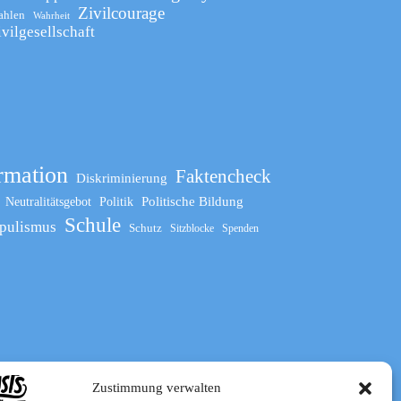
Zivilcourage
ahlen
Wahrheit
ivilgesellschaft
rmation
Faktencheck
Diskriminierung
Politische Bildung
Neutralitätsgebot
Politik
Schule
pulismus
Schutz
Sitzblocke
Spenden
Zustimmung verwalten