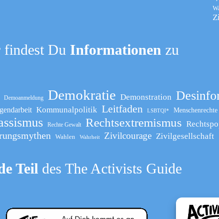
W
Z
 findest Du
Informationen
zu
Demokratie
Desinfo
Demonstration
Demoanmeldung
Leitfaden
Kommunalpolitik
gendarbeit
Menschenrechte
LSBTQI*
assismus
Rechtsextremismus
Rechtspo
Rechte Gewalt
rungsmythen
Zivilcourage
Zivilgesellschaft
Wahlen
Wahrheit
e Teil
des The Activists Guide