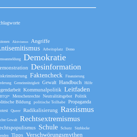
chlagworte
Angriffe
tionen
Aktivismus
ntisemitismus
Arbeitsplatz
Demo
Demokratie
moanmeldung
Desinformation
emonstration
Faktencheck
iskriminierung
Finanzierung
Handbuch
Gewalt
Hilfe
rderung
Gemeinnützigkeit
Leitfaden
Kommunalpolitik
ugendarbeit
Menschenrechte
Neutralitätsgebot
Politik
BTQI*
Propaganda
litische Bildung
politische Teilhabe
Rassismus
Radikalisierung
otest
Queer
Rechtsextremismus
chte Gewalt
Schule
echtspopulismus
Schutz
Sitzblocke
Verschwörungsmythen
Tipps
enden