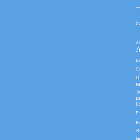
S
Ak
A
De
D
D
Fö
J
LS
Po
Pr
Re
R
Sp