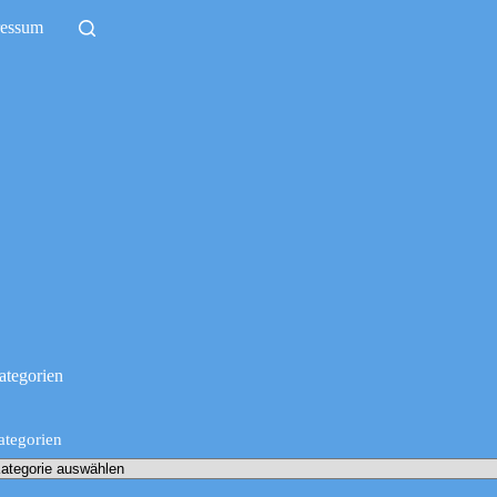
ressum
ategorien
ategorien