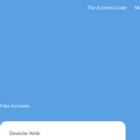
Zum
The Activists Guide
Ma
Inhalt
springen
Keine
Ergebnisse
Fake Accounts
Deutsche Welle