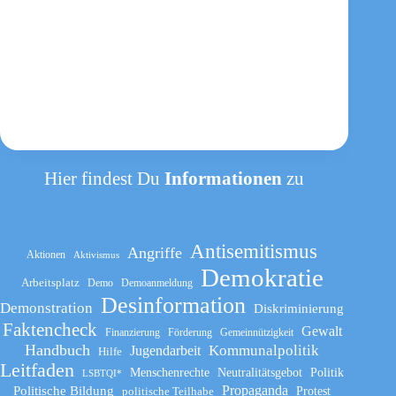
Hier findest Du
Informationen
zu
Antisemitismus
Angriffe
Aktionen
Aktivismus
Demokratie
Arbeitsplatz
Demo
Demoanmeldung
Desinformation
Demonstration
Diskriminierung
Faktencheck
Gewalt
Finanzierung
Förderung
Gemeinnützigkeit
Handbuch
Kommunalpolitik
Jugendarbeit
Hilfe
Leitfaden
Menschenrechte
Neutralitätsgebot
Politik
LSBTQI*
Propaganda
Politische Bildung
politische Teilhabe
Protest