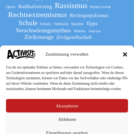
Rassismus
Radikalisierung
Queer
Rechte Gewalt
Rechtsextremismus
Rechtspopulismus
Schule
Tipps
Schutz
Sitzblocke
Spenden
Verschwörungsmythen
Wahlen
Wahrheit
Zivilcourage
Zivilgesellschaft
Zustimmung verwalten
Werde Teil
des The Activists Guide
Um dir ein optimales Erlebnis zu bieten, verwenden wir Technologien wie Cookies,
um Geräteinformationen zu speichern und/oder darauf zuzugreifen. Wenn du diesen
Technologien zustimmst, können wir Daten wie das Surfverhalten oder eindeutige IDs
auf dieser Website verarbeiten. Wenn du deine Zustimmung nicht erteilst oder
zurückziehst, können bestimmte Merkmale und Funktionen beeinträchtigt werden.
Akzeptieren
Ablehnen
Socialmedia
Einstellungen ansehen