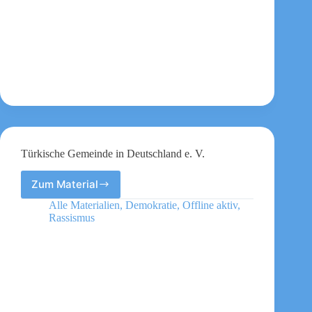
Türkische Gemeinde in Deutschland e. V.
Zum Material
Türkische
Gemeinde
Alle Materialien
,
Demokratie
,
Offline aktiv
,
in
Rassismus
Deutschland
e.
V.