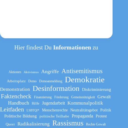
Hier findest Du
Informationen
zu
Antisemitismus
Angriffe
Aktionen
Aktivismus
Demokratie
Arbeitsplatz
Demo
Demoanmeldung
Desinformation
Demonstration
Diskriminierung
Faktencheck
Gewalt
Finanzierung
Förderung
Gemeinnützigkeit
Handbuch
Kommunalpolitik
Jugendarbeit
Hilfe
Leitfaden
Menschenrechte
Neutralitätsgebot
Politik
LSBTQI*
Propaganda
Politische Bildung
politische Teilhabe
Protest
Rassismus
Radikalisierung
Queer
Rechte Gewalt