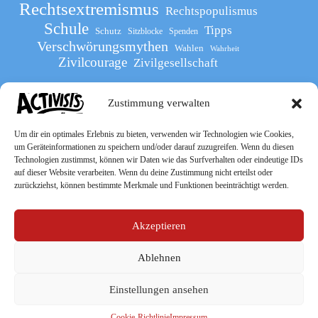
Rechtsextremismus
Rechtspopulismus
Schule
Tipps
Schutz
Sitzblocke
Spenden
Verschwörungsmythen
Wahlen
Wahrheit
Zivilcourage
Zivilgesellschaft
Zustimmung verwalten
Werde Teil
des The Activists Guide
Um dir ein optimales Erlebnis zu bieten, verwenden wir Technologien wie Cookies,
um Geräteinformationen zu speichern und/oder darauf zuzugreifen. Wenn du diesen
Technologien zustimmst, können wir Daten wie das Surfverhalten oder eindeutige IDs
auf dieser Website verarbeiten. Wenn du deine Zustimmung nicht erteilst oder
zurückziehst, können bestimmte Merkmale und Funktionen beeinträchtigt werden.
Akzeptieren
Ablehnen
Socialmedia
Einstellungen ansehen
Cookie-Richtlinie
Impressum