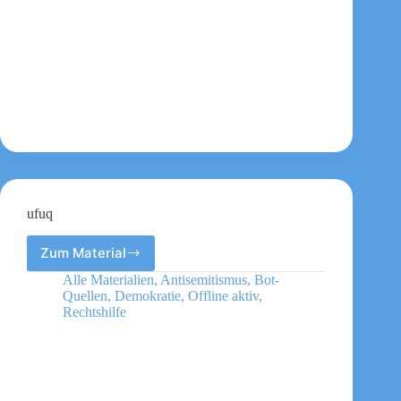
ufuq
Zum Material
ufuq
Alle Materialien
,
Antisemitismus
,
Bot-
Quellen
,
Demokratie
,
Offline aktiv
,
Rechtshilfe