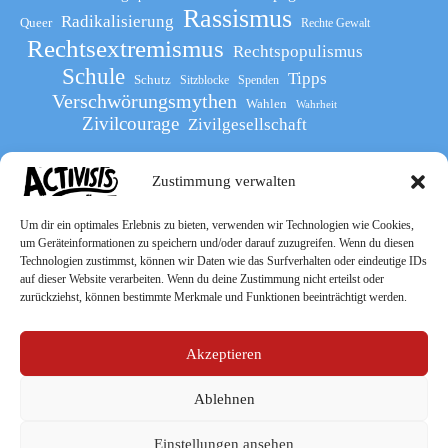
Rassismus
Radikalisierung
Queer
Rechte Gewalt
Rechtsextremismus
Rechtspopulismus
Schule
Tipps
Schutz
Sitzblocke
Spenden
Verschwörungsmythen
Wahlen
Wahrheit
Zivilcourage
Zivilgesellschaft
Zustimmung verwalten
Werde Teil
des The Activists Guide
Um dir ein optimales Erlebnis zu bieten, verwenden wir Technologien wie Cookies,
um Geräteinformationen zu speichern und/oder darauf zuzugreifen. Wenn du diesen
Technologien zustimmst, können wir Daten wie das Surfverhalten oder eindeutige IDs
auf dieser Website verarbeiten. Wenn du deine Zustimmung nicht erteilst oder
zurückziehst, können bestimmte Merkmale und Funktionen beeinträchtigt werden.
Akzeptieren
Ablehnen
Socialmedia
Einstellungen ansehen