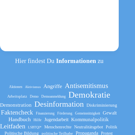
Hier findest Du
Informationen
zu
Antisemitismus
Angriffe
Aktionen
Aktivismus
Demokratie
Arbeitsplatz
Demo
Demoanmeldung
Desinformation
Demonstration
Diskriminierung
Faktencheck
Gewalt
Finanzierung
Förderung
Gemeinnützigkeit
Handbuch
Kommunalpolitik
Jugendarbeit
Hilfe
Leitfaden
Menschenrechte
Neutralitätsgebot
Politik
LSBTQI*
Propaganda
Politische Bildung
politische Teilhabe
Protest