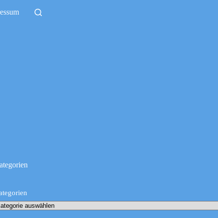
ressum
ategorien
ategorien