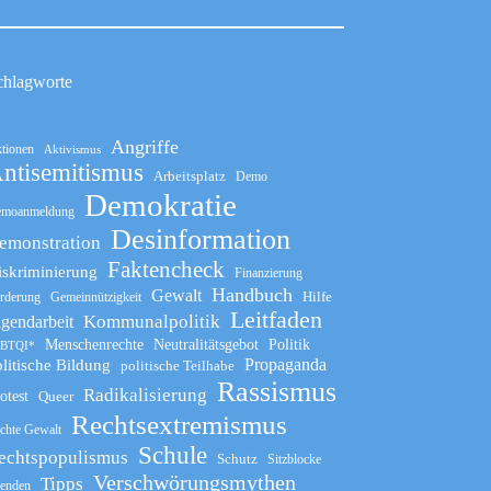
chlagworte
Angriffe
tionen
Aktivismus
ntisemitismus
Arbeitsplatz
Demo
Demokratie
moanmeldung
Desinformation
emonstration
Faktencheck
iskriminierung
Finanzierung
Handbuch
Gewalt
Hilfe
rderung
Gemeinnützigkeit
Leitfaden
Kommunalpolitik
ugendarbeit
Menschenrechte
Neutralitätsgebot
Politik
BTQI*
Propaganda
litische Bildung
politische Teilhabe
Rassismus
Radikalisierung
otest
Queer
Rechtsextremismus
chte Gewalt
Schule
echtspopulismus
Schutz
Sitzblocke
Verschwörungsmythen
Tipps
enden