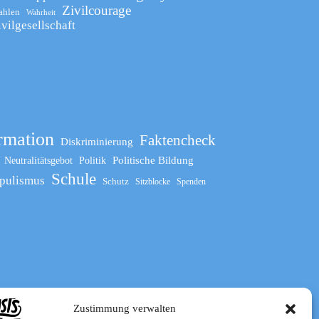
Zivilcourage
ahlen
Wahrheit
ivilgesellschaft
rmation
Faktencheck
Diskriminierung
Politische Bildung
Neutralitätsgebot
Politik
Schule
pulismus
Schutz
Sitzblocke
Spenden
Zustimmung verwalten