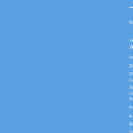
S
Ak
A
De
D
D
Fö
J
LS
Po
Pr
Re
R
Sp