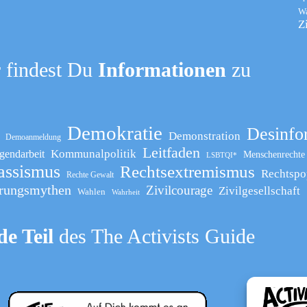
W
Z
 findest Du
Informationen
zu
Demokratie
Desinfo
Demonstration
Demoanmeldung
Leitfaden
Kommunalpolitik
gendarbeit
Menschenrechte
LSBTQI*
assismus
Rechtsextremismus
Rechtspo
Rechte Gewalt
rungsmythen
Zivilcourage
Zivilgesellschaft
Wahlen
Wahrheit
e Teil
des The Activists Guide