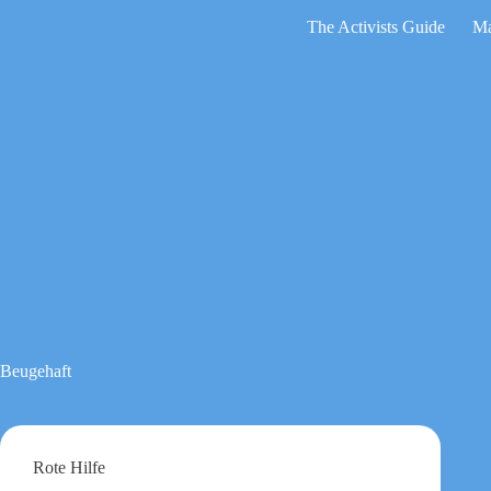
Zum
The Activists Guide
Ma
Inhalt
springen
Keine
Ergebnisse
Beugehaft
Rote Hilfe