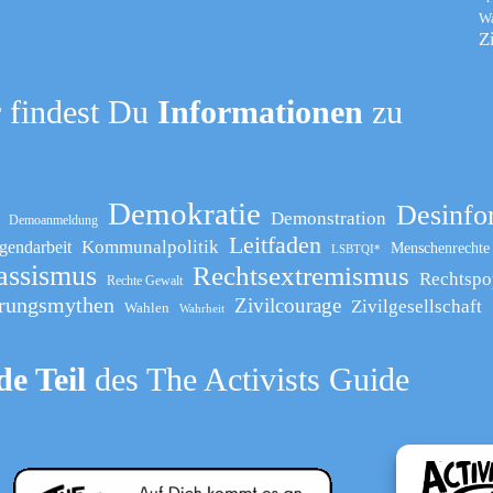
W
Z
 findest Du
Informationen
zu
Demokratie
Desinfo
Demonstration
Demoanmeldung
Leitfaden
Kommunalpolitik
gendarbeit
Menschenrechte
LSBTQI*
assismus
Rechtsextremismus
Rechtspo
Rechte Gewalt
rungsmythen
Zivilcourage
Zivilgesellschaft
Wahlen
Wahrheit
e Teil
des The Activists Guide