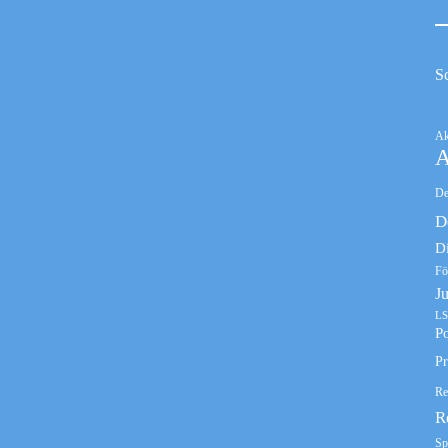
S
Ak
A
De
D
D
Fö
J
LS
Po
Pr
Re
R
Sp