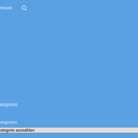
ressum
ategorien
ategorien