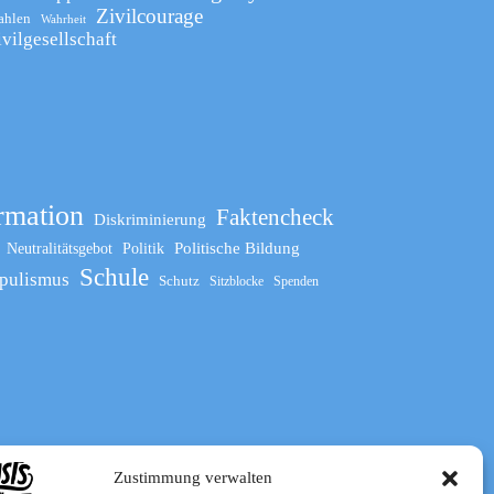
Zivilcourage
ahlen
Wahrheit
ivilgesellschaft
rmation
Faktencheck
Diskriminierung
Politische Bildung
Neutralitätsgebot
Politik
Schule
pulismus
Schutz
Sitzblocke
Spenden
Zustimmung verwalten