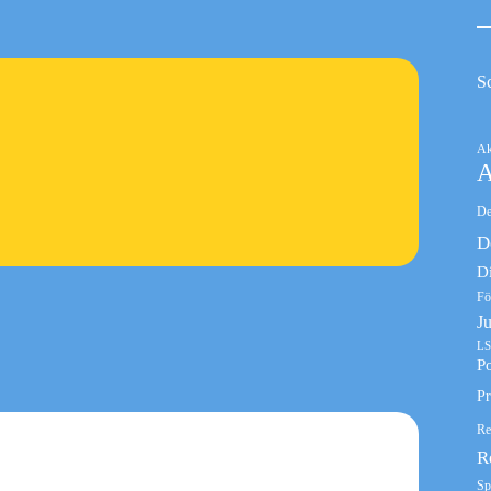
S
Ak
A
De
D
D
Fö
J
LS
Po
Pr
Re
R
Sp