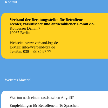
Kontakt
Verband der Beratungsstellen für Betroffene
rechter, rassistischer und antisemitischer Gewalt e.V.
Kottbusser Damm 7
10967 Berlin
Webseite: www.verband-brg.de
E-Mail: info@verband-brg.de
Telefon: 030 – 33 85 97 77
Weiteres Material
Was tun nach einem rassistischen Angriff?
Empfehlungen für Betroffene in 16 Sprachen.