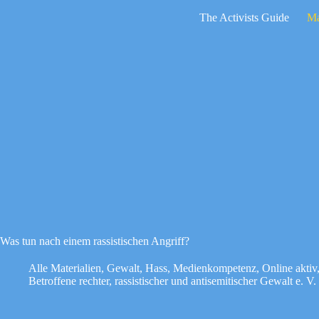
Zum
The Activists Guide
Ma
Inhalt
springen
Keine
Ergebnisse
Was tun nach einem rassistischen Angriff?
Alle Materialien
,
Gewalt
,
Hass
,
Medienkompetenz
,
Online aktiv
Betroffene rechter, rassistischer und antisemitischer Gewalt e. 