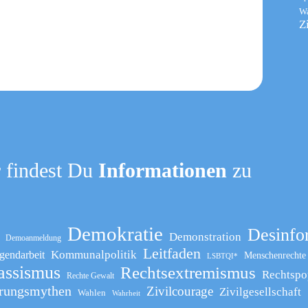
W
Z
 findest Du
Informationen
zu
Demokratie
Desinfo
Demonstration
Demoanmeldung
Leitfaden
Kommunalpolitik
gendarbeit
Menschenrechte
LSBTQI*
assismus
Rechtsextremismus
Rechtspo
Rechte Gewalt
rungsmythen
Zivilcourage
Zivilgesellschaft
Wahlen
Wahrheit