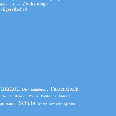
Zivilcourage
ahlen
Wahrheit
ivilgesellschaft
rmation
Faktencheck
Diskriminierung
Politische Bildung
Neutralitätsgebot
Politik
Schule
pulismus
Schutz
Sitzblocke
Spenden