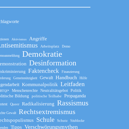
chlagworte
Angriffe
tionen
Aktivismus
ntisemitismus
Arbeitsplatz
Demo
Demokratie
moanmeldung
Desinformation
emonstration
Faktencheck
iskriminierung
Finanzierung
Handbuch
Gewalt
Hilfe
rderung
Gemeinnützigkeit
Leitfaden
Kommunalpolitik
ugendarbeit
Menschenrechte
Neutralitätsgebot
Politik
BTQI*
Propaganda
litische Bildung
politische Teilhabe
Rassismus
Radikalisierung
otest
Queer
Rechtsextremismus
chte Gewalt
Schule
echtspopulismus
Schutz
Sitzblocke
Verschwörungsmythen
Tipps
enden