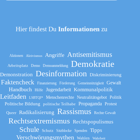
Hier findest Du
Informationen
zu
Antisemitismus
Angriffe
Aktionen
Aktivismus
Demokratie
Arbeitsplatz
Demo
Demoanmeldung
Desinformation
Demonstration
Diskriminierung
Faktencheck
Gewalt
Finanzierung
Förderung
Gemeinnützigkeit
Handbuch
Kommunalpolitik
Jugendarbeit
Hilfe
Leitfaden
Menschenrechte
Neutralitätsgebot
Politik
LSBTQI*
Propaganda
Politische Bildung
politische Teilhabe
Protest
Rassismus
Radikalisierung
Queer
Rechte Gewalt
Rechtsextremismus
Rechtspopulismus
Schule
Tipps
Schutz
Sitzblocke
Spenden
Verschwörungsmythen
Wahlen
Wahrheit