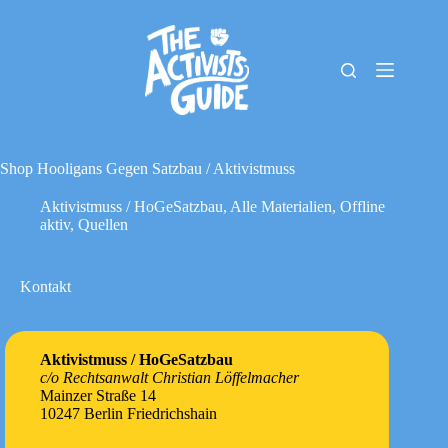
Zum
Inhalt
springen
The
Keine
Activists
Ergebnisse
Guide
Material-
Archiv
Shop Hooligans Gegen Satzbau / Aktivistmuss
Downloads
Aktivistmuss / HoGeSatzbau
,
Alle Materialien
,
Offline
Cookie-
aktiv
,
Quellen
Richtlinie
(EU)
Impressum
Kontakt
Aktivistmuss / HoGeSatzbau
c/o Rechtsanwalt Christian Löffelmacher
Mainzer Straße 14
10247 Berlin Friedrichshain