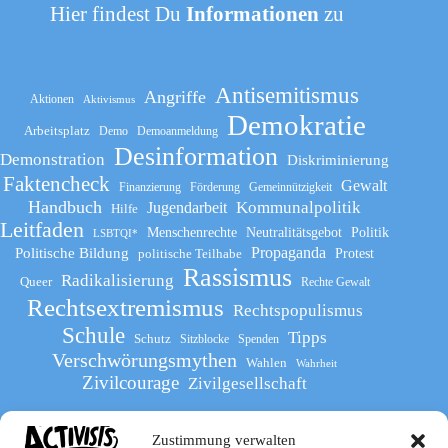
Hier findest Du
Informationen
zu
Antisemitismus
Angriffe
Aktionen
Aktivismus
Demokratie
Arbeitsplatz
Demo
Demoanmeldung
Desinformation
Demonstration
Diskriminierung
Faktencheck
Gewalt
Finanzierung
Förderung
Gemeinnützigkeit
Handbuch
Kommunalpolitik
Jugendarbeit
Hilfe
Leitfaden
Menschenrechte
Neutralitätsgebot
Politik
LSBTQI*
Propaganda
Politische Bildung
politische Teilhabe
Protest
Rassismus
Radikalisierung
Queer
Rechte Gewalt
Rechtsextremismus
Rechtspopulismus
Schule
Tipps
Schutz
Sitzblocke
Spenden
Verschwörungsmythen
Wahlen
Wahrheit
Zivilcourage
Zivilgesellschaft
Zustimmung verwalten
Werde Teil
des The Activists Guide