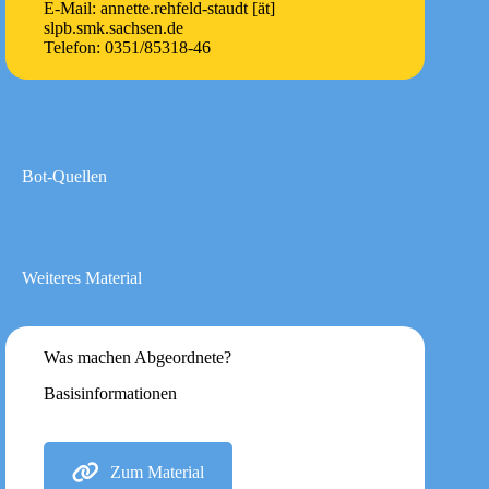
E-Mail: annette.rehfeld-staudt [ät]
slpb.smk.sachsen.de
Telefon: 0351/85318-46
Bot-Quellen
Weiteres Material
Was machen Abgeordnete?
Basisinformationen
Zum Material