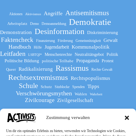
Antisemitismus
Angriffe
Aktionen
Aktivismus
Demokratie
Arbeitsplatz
Demo
Demoanmeldung
Desinformation
Demonstration
Diskriminierung
Faktencheck
Gewalt
Finanzierung
Förderung
Gemeinnützigkeit
Handbuch
Kommunalpolitik
Jugendarbeit
Hilfe
Leitfaden
Menschenrechte
Neutralitätsgebot
Politik
LSBTQI*
Propaganda
Politische Bildung
politische Teilhabe
Protest
Rassismus
Radikalisierung
Queer
Rechte Gewalt
Rechtsextremismus
Rechtspopulismus
Schule
Tipps
Schutz
Sitzblocke
Spenden
Verschwörungsmythen
Wahlen
Wahrheit
Zivilcourage
Zivilgesellschaft
Zustimmung verwalten
Werde Teil
des The Activists Guide
Um dir ein optimales Erlebnis zu bieten, verwenden wir Technologien wie Cookies,