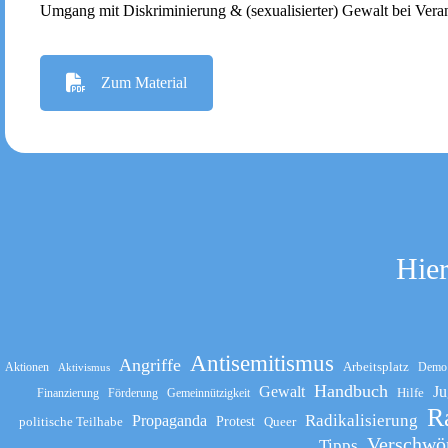
Umgang mit Diskriminierung & (sexualisierter) Gewalt bei Vera
Zum Material
Hier
Antisemitismus
Angriffe
Arbeitsplatz
Aktionen
Demo
Aktivismus
Handbuch
Gewalt
Ju
Hilfe
Finanzierung
Förderung
Gemeinnützigkeit
R
Propaganda
Radikalisierung
politische Teilhabe
Protest
Queer
Verschwö
Tipps