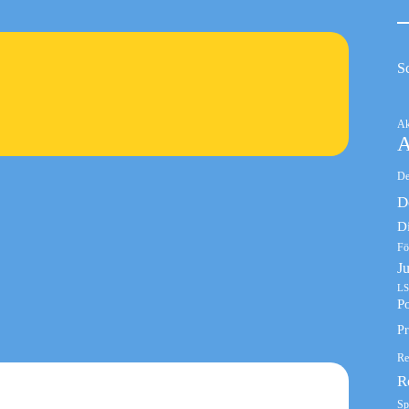
S
Ak
A
De
D
D
Fö
J
LS
Po
Pr
Re
R
Sp