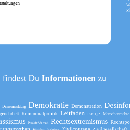
nstaltungen
W
Z
 findest Du
Informationen
zu
Demokratie
Desinfo
Demonstration
Demoanmeldung
Leitfaden
Kommunalpolitik
gendarbeit
Menschenrechte
LSBTQI*
assismus
Rechtsextremismus
Rechtspo
Rechte Gewalt
rungsmythen
Zivilcourage
Zivilgesellschaft
Wahlen
Wahrheit