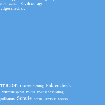
Zivilcourage
ahlen
Wahrheit
ivilgesellschaft
rmation
Faktencheck
Diskriminierung
Politische Bildung
Neutralitätsgebot
Politik
Schule
pulismus
Schutz
Sitzblocke
Spenden