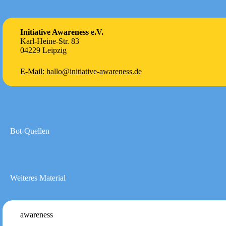
Initiative Awareness e.V.
Karl-Heine-Str. 83
04229 Leipzig
E-Mail: hallo@initiative-awareness.de
Bot-Quellen
Weiteres Material
awareness