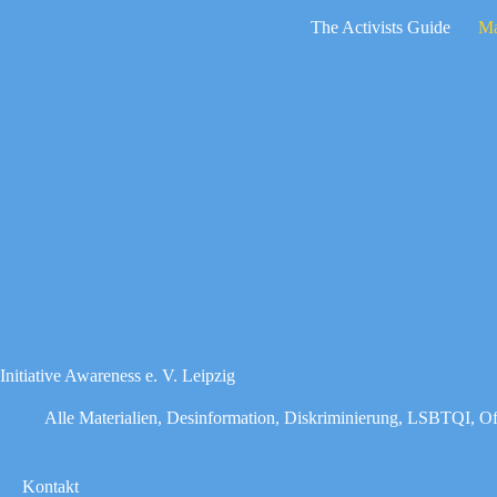
Zum
The Activists Guide
Ma
Inhalt
springen
Keine
Ergebnisse
Initiative Awareness e. V. Leipzig
Alle Materialien
,
Desinformation
,
Diskriminierung
,
LSBTQI
,
Of
Kontakt