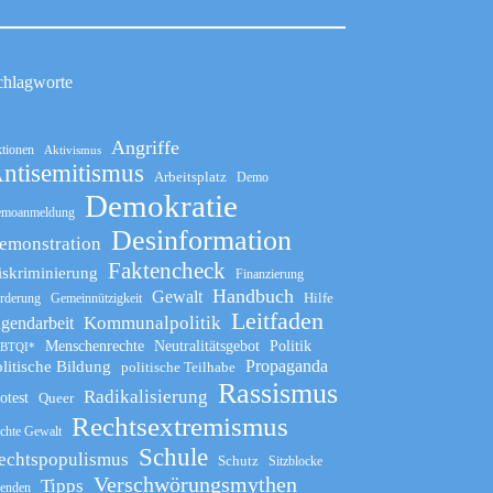
chlagworte
Angriffe
tionen
Aktivismus
ntisemitismus
Arbeitsplatz
Demo
Demokratie
moanmeldung
Desinformation
emonstration
Faktencheck
iskriminierung
Finanzierung
Handbuch
Gewalt
Hilfe
rderung
Gemeinnützigkeit
Leitfaden
Kommunalpolitik
ugendarbeit
Menschenrechte
Neutralitätsgebot
Politik
BTQI*
Propaganda
litische Bildung
politische Teilhabe
Rassismus
Radikalisierung
otest
Queer
Rechtsextremismus
chte Gewalt
Schule
echtspopulismus
Schutz
Sitzblocke
Verschwörungsmythen
Tipps
enden