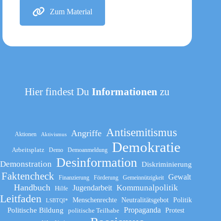
Zum Material
Hier findest Du
Informationen
zu
Antisemitismus
Angriffe
Aktionen
Aktivismus
Demokratie
Arbeitsplatz
Demo
Demoanmeldung
Desinformation
Demonstration
Diskriminierung
Faktencheck
Gewalt
Finanzierung
Förderung
Gemeinnützigkeit
Handbuch
Kommunalpolitik
Jugendarbeit
Hilfe
Leitfaden
Menschenrechte
Neutralitätsgebot
Politik
LSBTQI*
Propaganda
Politische Bildung
politische Teilhabe
Protest