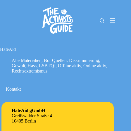
Zum
Inhalt
springen
The
Keine
Activists
Ergebnisse
Guide
Material-
Archiv
HateAid
Downloads
Alle Materialien
,
Bot-Quellen
,
Diskriminierung
,
Cookie-
Gewalt
,
Hass
,
LSBTQI
,
Offline aktiv
,
Online aktiv
,
Richtlinie
Rechtsextremismus
(EU)
Impressum
Kontakt
HateAid gGmbH
Greifswalder Straße 4
10405 Berlin