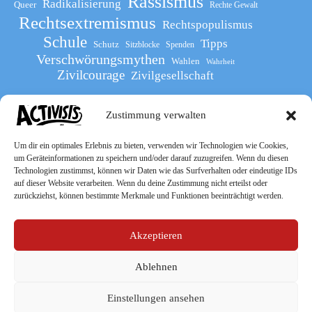
Rassismus
Radikalisierung
Queer
Rechte Gewalt
Rechtsextremismus
Rechtspopulismus
Schule
Tipps
Schutz
Sitzblocke
Spenden
Verschwörungsmythen
Wahlen
Wahrheit
Zivilcourage
Zivilgesellschaft
Zustimmung verwalten
Werde Teil
des The Activists Guide
Um dir ein optimales Erlebnis zu bieten, verwenden wir Technologien wie Cookies,
um Geräteinformationen zu speichern und/oder darauf zuzugreifen. Wenn du diesen
Technologien zustimmst, können wir Daten wie das Surfverhalten oder eindeutige IDs
auf dieser Website verarbeiten. Wenn du deine Zustimmung nicht erteilst oder
zurückziehst, können bestimmte Merkmale und Funktionen beeinträchtigt werden.
Akzeptieren
Ablehnen
Socialmedia
Einstellungen ansehen